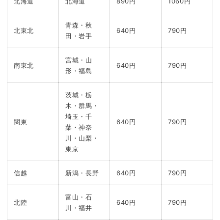
北海道
北海道
890円
1060円
青森・秋
北東北
640円
790円
田・岩手
宮城・山
南東北
640円
790円
形・福島
茨城・栃
木・群馬・
埼玉・千
関東
640円
790円
葉・神奈
川・山梨・
東京
信越
新潟・長野
640円
790円
富山・石
北陸
640円
790円
川・福井