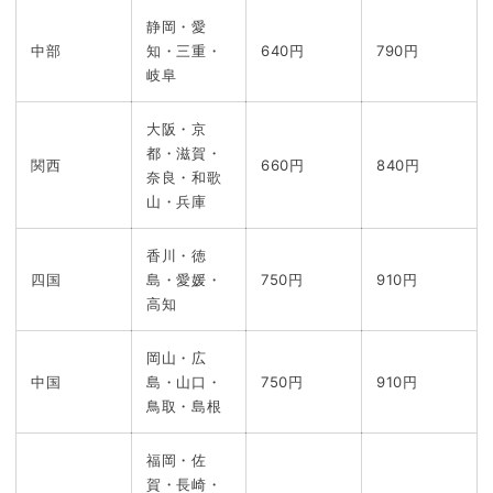
静岡・愛
中部
知・三重・
640円
790円
岐阜
大阪・京
都・滋賀・
関西
660円
840円
奈良・和歌
山・兵庫
香川・徳
四国
島・愛媛・
750円
910円
高知
岡山・広
中国
島・山口・
750円
910円
鳥取・島根
福岡・佐
賀・長崎・