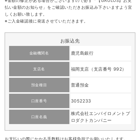
※金額の修正がある場合がございますので必ず「【GAULOS】お支
払い金額のお知らせ」をご確認いただきお振込み下さいますよう宜
しくお願い致します。
※ご入金確認後に発送させていただきます。
お振込先
鹿児島銀行
金融機関名
福岡支店（支店番号 992）
支店名
普通預金
預金種目
3052233
口座番号
株式会社エンバイロメントプ
口座名義
ロダクトカンパニー
お支払いの際にかかる手数料はお客様負担でお願いいたします。