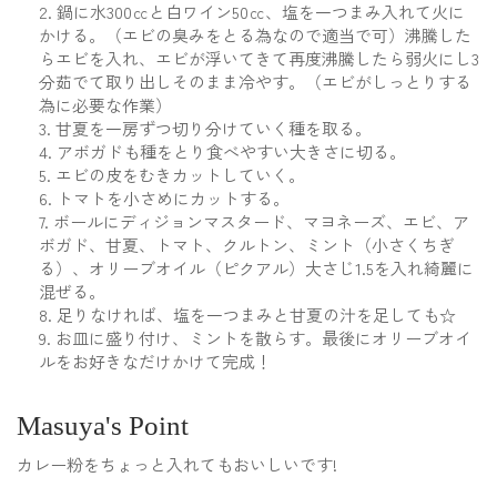
鍋に水300㏄と白ワイン50㏄、塩を一つまみ入れて火に
かける。（エビの臭みをとる為なので適当で可）沸騰した
らエビを入れ、エビが浮いてきて再度沸騰したら弱火にし3
分茹でて取り出しそのまま冷やす。（エビがしっとりする
為に必要な作業）
甘夏を一房ずつ切り分けていく種を取る。
アボガドも種をとり食べやすい大きさに切る。
エビの皮をむきカットしていく。
トマトを小さめにカットする。
ボールにディジョンマスタード、マヨネーズ、エビ、ア
ボガド、甘夏、トマト、クルトン、ミント（小さくちぎ
る）、オリーブオイル（ピクアル）大さじ1.5を入れ綺麗に
混ぜる。
足りなければ、塩を一つまみと甘夏の汁を足しても☆
お皿に盛り付け、ミントを散らす。最後にオリーブオイ
ルをお好きなだけかけて完成！
Masuya's Point
カレー粉をちょっと入れてもおいしいです!