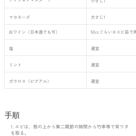
小さじ1
マヨネーズ
大さじ1
白ワイン（日本酒でも可）
50ccぐらい
※エビ茹で
塩
適宜
ミント
適宜
ガウロス（ピクアル）
適宜
手順
エビは、殻の上から第二関節の隙間から竹串等で背ワタ
を取る。