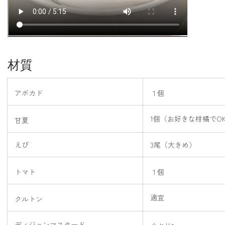
材質
アボカド
１個
1個（お好きな柑橘でO
甘夏
えび
3尾（大きめ）
トマト
１個
適宜
クルトン
ディジョンマスタード