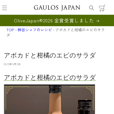
カ
ー
ト
OliveJapan®︎2026 金賞受賞しました
TOP
›
桝谷シェフのレシピ
›
アボカドと柑橘のエビのサラ
ダ
アボカドと柑橘のエビのサラダ
2025年9月5日
アボカドと柑橘のエビのサラダ