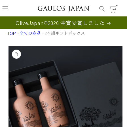
カ
ー
ト
OliveJapan®︎2026 金賞受賞しました
TOP
›
全ての商品
›
2本組ギフトボックス