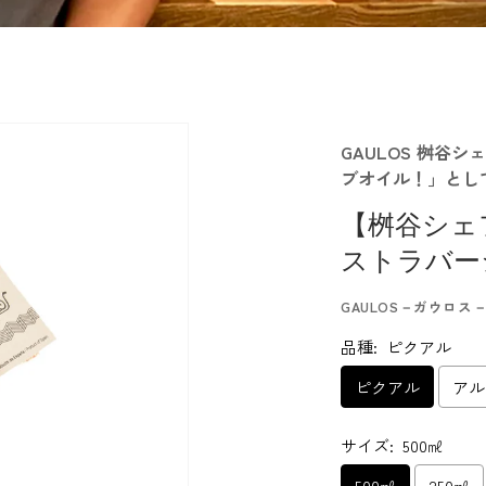
GAULOS 桝谷シ
ブオイル！」とし
【桝谷シェ
ストラバー
GAULOS－ガウロ
品種:
ピクアル
ピクアル
アル
サイズ:
500㎖
500㎖
250㎖