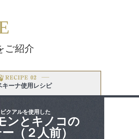
E
をご紹介
ベキーナ
使用レシピ
ピクアルを使用した
モンとキノコの
テー（２人前）