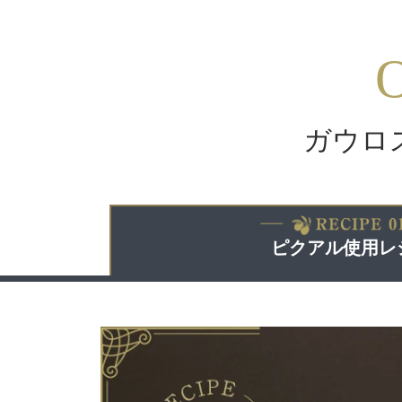
ガウロ
ピクアル使用
レ