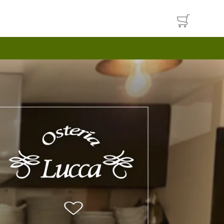
カ
ー
ト